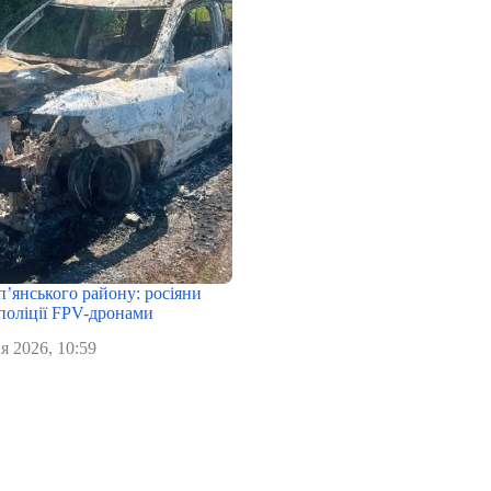
п’янського району: росіяни
поліції FPV-дронами
я 2026, 10:59