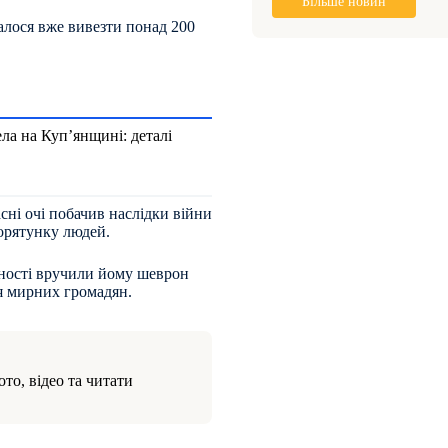
Більше новин
алося вже вивезти понад 200
ла на Куп’янщині: деталі
асні очі побачив наслідки війни
орятунку людей.
чності вручили йому шеврон
тя мирних громадян.
то, відео та читати