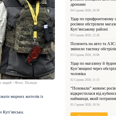
дронами
04 Серпня 2026, 10:59
Удар по прифронтовому 
росіяни обстріляли магаз
Куп’янському районі
03 Серпня 2026, 22:28
Полюють на авто та АЗС
змінили тактику обстрілі
03 Серпня 2026, 10:08
Удар по магазину й будин
Куп’янщині через обстрі
чоловіка
02 Серпня 2026, 11:15
 людей / Фото: Поліція
“Поховали” живим: росія
відкрестилася від кубинс
ювати мирних жителів із
найманця, який потрапив
Куп’янщині
01 Серпня 2026, 10:54
и Купʼянська.