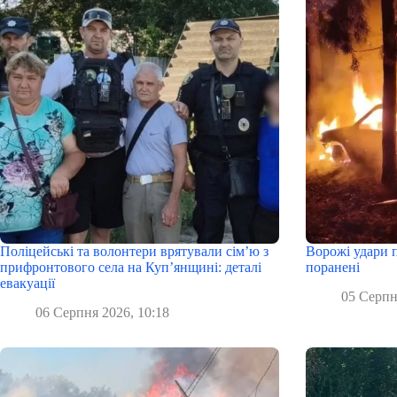
Поліцейські та волонтери врятували сім’ю з
Ворожі удари п
прифронтового села на Куп’янщині: деталі
поранені
евакуації
05 Серпн
06 Серпня 2026, 10:18