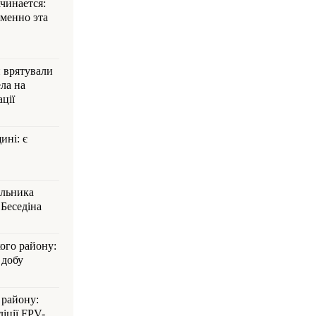
ачинается:
менно эта
и врятували
ла на
ції
ині: є
альника
Беседіна
кого району:
 добу
 району:
іції FPV-