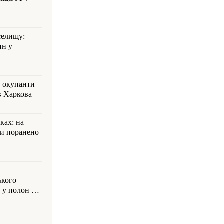
селищу:
ин у
: окупанти
в Харкова
ках: на
ли поранено
ького
 у полон на