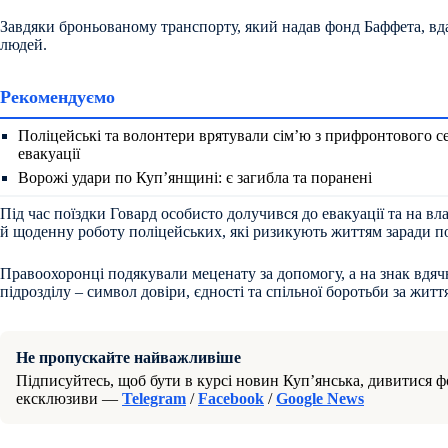
Завдяки броньованому транспорту, який надав фонд Баффета, вд
людей.
Рекомендуємо
Поліцейські та волонтери врятували сім’ю з прифронтового се
евакуації
Ворожі удари по Куп’янщині: є загибла та поранені
Під час поїздки Говард особисто долучився до евакуації та на вл
й щоденну роботу поліцейських, які ризикують життям заради п
Правоохоронці подякували меценату за допомогу, а на знак вдя
підрозділу – символ довіри, єдності та спільної боротьби за жит
Не пропускайте найважливіше
Підписуйтесь, щоб бути в курсі новин Куп’янська, дивитися фо
ексклюзиви —
Telegram
/
Facebook
/
Google News