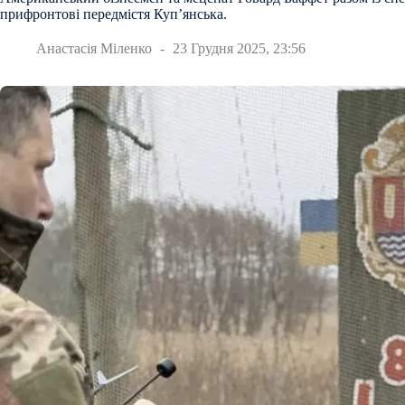
прифронтові передмістя Куп’янська.
Анастасія Міленко
23 Грудня 2025, 23:56