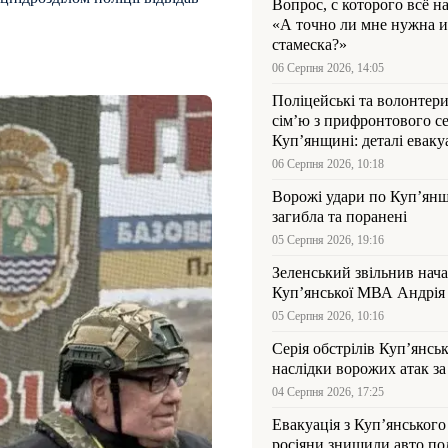
Вопрос, с которого всё н
«А точно ли мне нужна и
стамеска?»
06 Серпня 2026, 14:05
Поліцейські та волонтер
сім’ю з прифронтового се
Куп’янщині: деталі евакуа
06 Серпня 2026, 10:18
Ворожі удари по Куп’янщ
загибла та поранені
05 Серпня 2026, 19:16
Зеленський звільнив нач
Купʼянської МВА Андрія 
05 Серпня 2026, 10:16
Серія обстрілів Куп’янсь
наслідки ворожих атак за
04 Серпня 2026, 17:25
Евакуація з Куп’янського
росіяни знищили авто пол