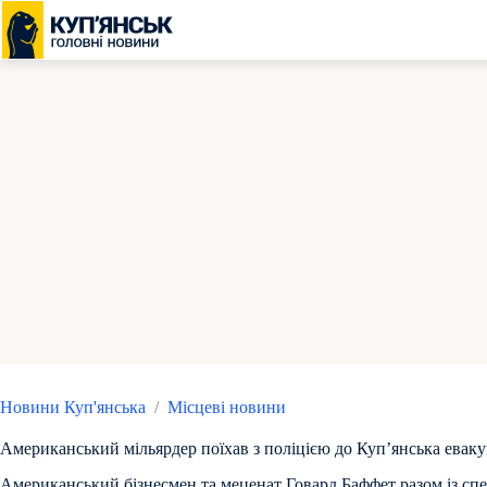
Перейти
до
вмісту
Новини Куп'янська
/
Місцеві новини
Американський мільярдер поїхав з поліцією до Купʼянська евак
Американський бізнесмен та меценат Говард Баффет разом із спец