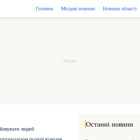
Головна
Місцеві новини
Новини області
Останні новини
уйовувати людей
підрозділом поліції відвідав